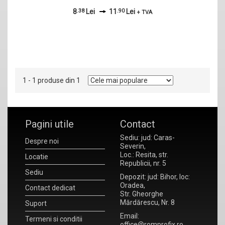
8
.38
Lei
11
.90
Lei
+ TVA
1 - 1 produse din 1
Pagini utile
Contact
Sediu: jud: Caras-
Despre noi
Severin,
Loc.: Resita, str.
Locatie
Republicii, nr. 5
Sediu
Depozit: jud: Bihor, loc:
Oradea,
Contact dedicat
Str. Gheorghe
Mărdărescu, Nr. 8
Suport
Email:
Termeni si conditii
office@romprofix.ro