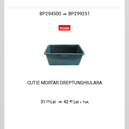
BP294500
BP299251
CUTIE MORTAR DREPTUNGHIULARA
31
.24
Lei
42
.49
Lei
+ TVA