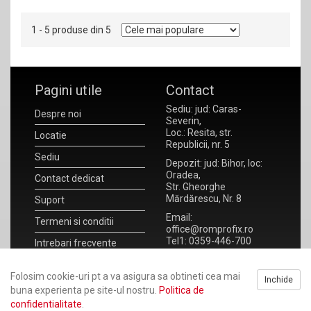
1 - 5 produse din 5
Pagini utile
Contact
Sediu: jud: Caras-
Despre noi
Severin,
Loc.: Resita, str.
Locatie
Republicii, nr. 5
Sediu
Depozit: jud: Bihor, loc:
Oradea,
Contact dedicat
Str. Gheorghe
Mărdărescu, Nr. 8
Suport
Email:
Termeni si conditii
office@romprofix.ro
Tel1: 0359-446-700
Intrebari frecvente
Tel2: 0359-446-701
Noutati
Fax : 0359-172-930
Folosim cookie-uri pt a va asigura sa obtineti cea mai
Inchide
ANPC
RO 20923302
buna experienta pe site-ul nostru.
Politica de
J11/108/2007
confidentialitate
.
Formular de retragere