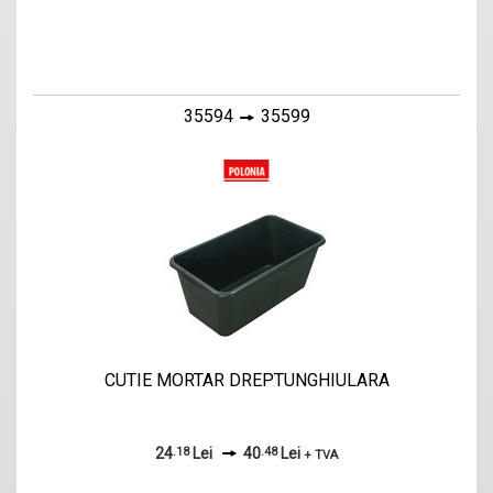
35594
35599
CUTIE MORTAR DREPTUNGHIULARA
24
.18
Lei
40
.48
Lei
+ TVA