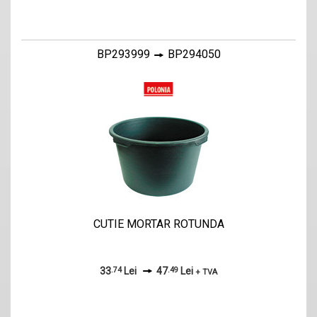
BP293999
BP294050
CUTIE MORTAR ROTUNDA
33
.74
Lei
47
.49
Lei
+ TVA