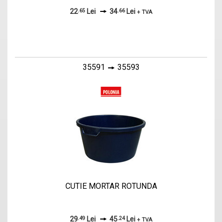
22
.65
Lei
34
.66
Lei
+ TVA
35591
35593
CUTIE MORTAR ROTUNDA
29
.49
Lei
45
.24
Lei
+ TVA