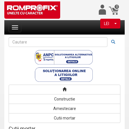
0
LEI
Constructie
Amestecare
Cutii mortar
Cutii mortar