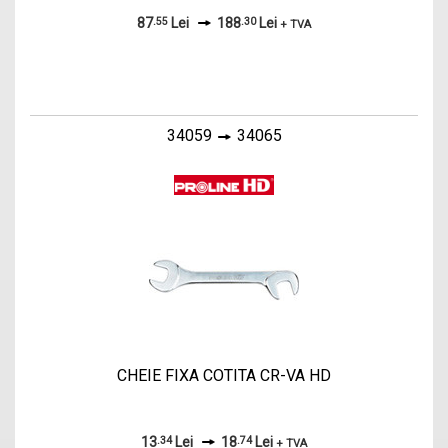
87
.55
Lei
188
.30
Lei
+ TVA
34059
34065
CHEIE FIXA COTITA CR-VA HD
13
.34
Lei
18
.74
Lei
+ TVA