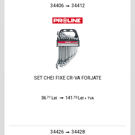
34406
34412
SET CHEI FIXE CR-VA FORJATE
36
.71
Lei
141
.70
Lei
+ TVA
34426
34428