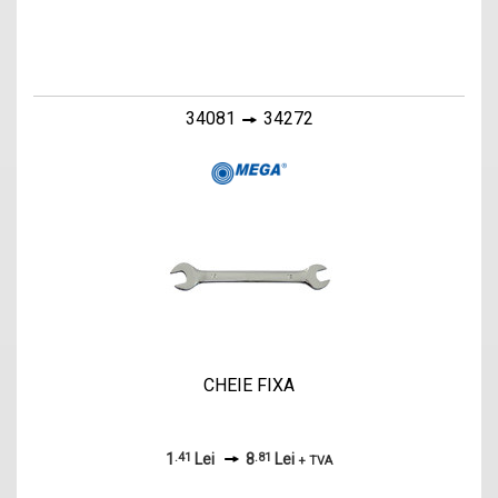
34081
34272
CHEIE FIXA
1
.41
Lei
8
.81
Lei
+ TVA