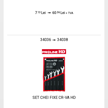
7
.13
Lei
60
.36
Lei
+ TVA
34036
34038
SET CHEI FIXE CR-VA HD