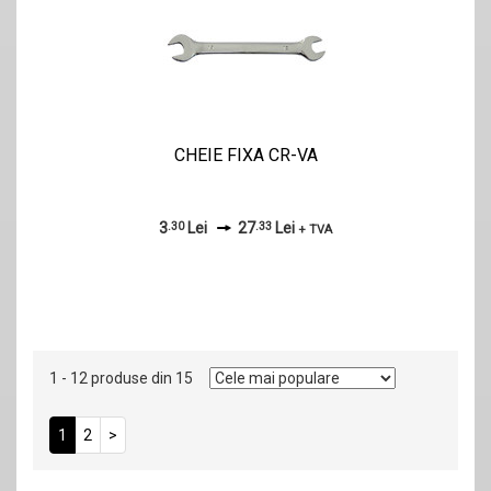
CHEIE FIXA CR-VA
3
.30
Lei
27
.33
Lei
+ TVA
1 - 12 produse din 15
1
2
>