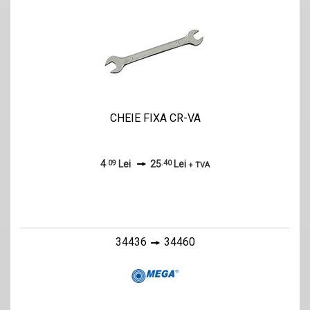
CHEIE FIXA CR-VA
4
.09
Lei
25
.40
Lei
+ TVA
34436
34460