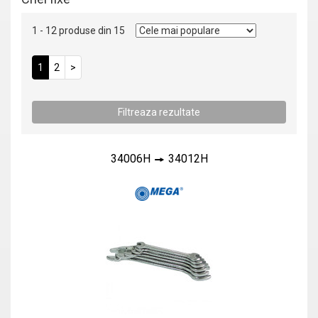
1 - 12 produse din 15
1
2
>
34006H
34012H