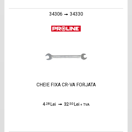
34306
34330
CHEIE FIXA CR-VA FORJATA
4
.28
Lei
32
.50
Lei
+ TVA