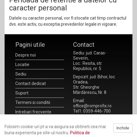
Perioada de retentie a datelor cu
caracter personal
Datele cu caracter personal, vor fi stocate cat timp contractul
dvs. este activ, cu exceptia prevederilor legale in vigoare.
Pagini utile
Contact
Sediu: jud: Caras-
Despre noi
Severin,
Loc.: Resita, str.
Locatie
Republicii, nr. 5
Sediu
Depozit: jud: Bihor, loc:
Oradea,
Contact dedicat
Str. Gheorghe
Mărdărescu, Nr. 8
Suport
Email:
Termeni si conditii
office@romprofix.ro
Tel1: 0359-446-700
Intrebari frecvente
Tel2: 0359-446-701
Noutati
Fax : 0359-172-930
Folosim cookie-uri pt a va asigura sa obtineti cea mai
Inchide
ANPC
RO 20923302
buna experienta pe site-ul nostru.
Politica de