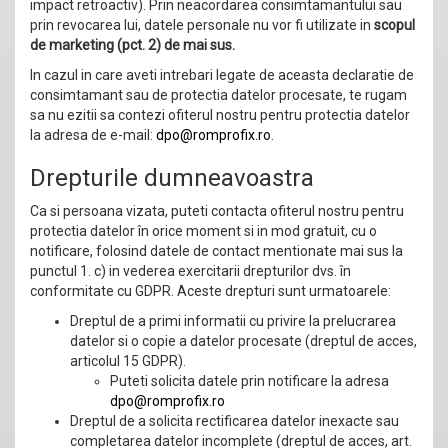
impact retroactiv). Prin neacordarea consimtamantului sau
prin revocarea lui, datele personale nu vor fi utilizate in
scopul
de marketing (pct. 2) de mai sus.
In cazul in care aveti intrebari legate de aceasta declaratie de
consimtamant sau de protectia datelor procesate, te rugam
sa nu ezitii sa contezi ofiterul nostru pentru protectia datelor
la adresa de e-mail:
dpo@romprofix.ro
.
Drepturile dumneavoastra
Ca si persoana vizata, puteti contacta ofiterul nostru pentru
protectia datelor în orice moment si in mod gratuit, cu o
notificare, folosind datele de contact mentionate mai sus la
punctul 1. c) in vederea exercitarii drepturilor dvs. în
conformitate cu GDPR. Aceste drepturi sunt urmatoarele:
Dreptul de a primi informatii cu privire la prelucrarea
datelor si o copie a datelor procesate (dreptul de acces,
articolul 15 GDPR).
Puteti solicita datele prin notificare la adresa
dpo@romprofix.ro
Dreptul de a solicita rectificarea datelor inexacte sau
completarea datelor incomplete (dreptul de acces, art.