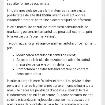
sau alte forme de publicitate.
In toate mesajele pe care le trimitem catre tine exista
posibiltatea de a te
dezabona
, avand ca efect oprirea
viitoarelor trimiteri catre tine a acestor tipuri de informatii.
In cele mai multe cazuri, ne intemeiem comunicarile de
marketing pe consimtamantul tau prealabil, exprimat prin
bifarea căsuței "scop marketing".
Te poti razgandi și retrage consimtamantul in orice moment,
prin:
Modificarea setarilor din contul de client;
Accesarea link-ului de dezabonare afisat în cadrul
mesajelor pe care le primiți de la noi;
Contactarea noastra folosind detaliile de contact
descrise mai sus.
In orice situație in care folosim informatii cu privire la tine
pentru un interes legitim al nostru, avem grija si luam toate
măsurile necesare pentru ca drepturile și libertățile tale
fundamentale sa nu fie afectate. Cu toate acestea, ne poti
solicita oricand, prin mijloacele descrise mai sus, sa oprim
prelucrarea datelor tale cu caracter personal in scop de