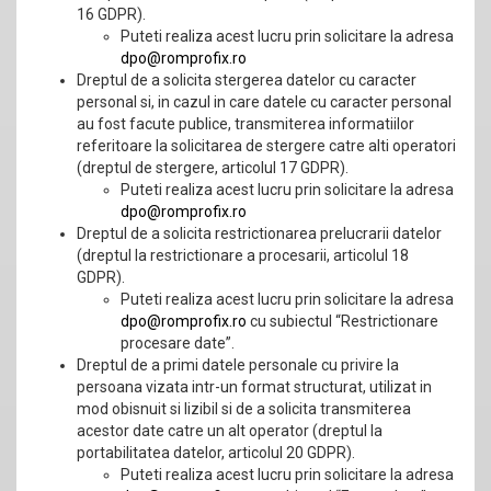
16 GDPR).
Puteti realiza acest lucru prin solicitare la adresa
dpo@romprofix.ro
Dreptul de a solicita stergerea datelor cu caracter
personal si, in cazul in care datele cu caracter personal
au fost facute publice, transmiterea informatiilor
referitoare la solicitarea de stergere catre alti operatori
(dreptul de stergere, articolul 17 GDPR).
Puteti realiza acest lucru prin solicitare la adresa
dpo@romprofix.ro
Dreptul de a solicita restrictionarea prelucrarii datelor
(dreptul la restrictionare a procesarii, articolul 18
GDPR).
Puteti realiza acest lucru prin solicitare la adresa
dpo@romprofix.ro
cu subiectul “Restrictionare
procesare date”.
Dreptul de a primi datele personale cu privire la
persoana vizata intr-un format structurat, utilizat in
mod obisnuit si lizibil si de a solicita transmiterea
acestor date catre un alt operator (dreptul la
portabilitatea datelor, articolul 20 GDPR).
Puteti realiza acest lucru prin solicitare la adresa