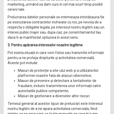
marketing, urmând sa dam curs in cel mai scurt timp posibil
cererii tale.
Prelucrarea datelor personale se intemeiaza intotdeauna fie
pe executarea contractelor incheiate cu noi, pe nevoia de a
respecta o obligatie legala, pe interesul nostru legitim sau un
interes public major sau, dupa caz, pe consimtamantul tau
daca ti-ai manifestat optiunea în acest sens.
3. Pentru apărarea intereselor noastre legitime
Pot exista situații in care vom folosi sau transmite informații
pentru a ne proteja drepturile și activitatea comercială.
Aceste pot include:
Masuri de protecție a site-ului web și a utilizatorilor
platformei noastre fata de atacuri cibernetice;
Masuri de prevenire și detectare a tentativelor de
fraudare, inclusiv transmiterea unor informații catre
autoritatile publice competente;
Măsuri de gestionare a diverselor altor riscuri.
Temeiul general al acestor tipuri de prelucrări este interesul
nostru legitim de a ne apara activitatea comerciala, fiind
inteles ca ne asiguram ca toate masurile pe care le luam