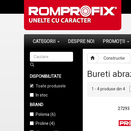
CATEGORII
DESPRE NOI
PROMOȚII
Constructie
Bureti abra
DISPONIBILITATE
Toate produsele
1 - 4 produse din 4
In stoc
BRAND
27293
Polonia (6)
Proline (4)