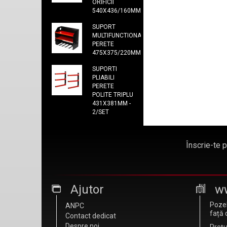
ORIFICII
540X436/160MM
SUPORT
MULTIFUNCTIONAL
PERETE
475X375/220MM
SUPORTI
PLIABILI
PERETE
POLITE TRIPLU
431X381MM -
2/SET
Înscrie-te 
Ajutor
w
Pozel
ANPC
față 
Contact dedicat
Despre noi