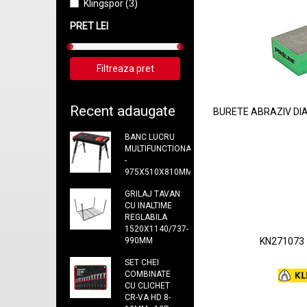
Klingspor (3)
PRET LEI
Recent adaugate
BURETE ABRAZIV D
BANC LUCRU
MULTIFUNCTIONAL
-
975X510X810MM
GRILAJ TAVAN
CU INALTIME
REGLABILA
1520X1140/737-
KN271073
990MM
SET CHEI
COMBINATE
CU CLICHET
CR-VA HD 8-