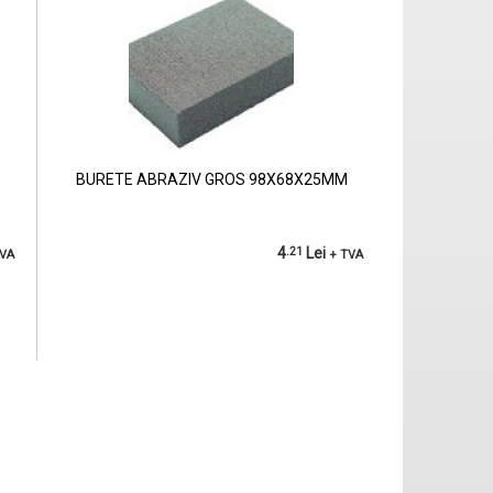
BURETE ABRAZIV GROS 98X68X25MM
4
.21
Lei
TVA
+ TVA