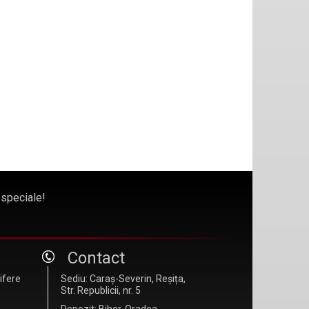
 speciale!
Contact
difere
Sediu: Caraș-Severin, Reșița,
Str. Republicii, nr. 5