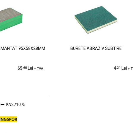
IAMANTAT 95X58X28MM
BURETE ABRAZIV SUBTIRE
65
.60
Lei
4
.21
Lei
+ TVA
+ 
KN271075