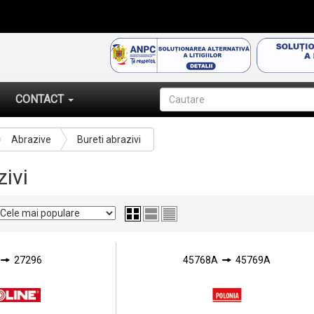
CONTACT
Abrazive
Bureti abrazivi
zivi
27296
45768A
45769A