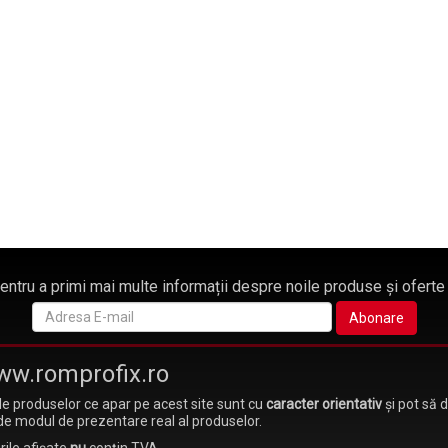
pentru a primi mai multe informații despre noile produse și oferte
ww.romprofix.ro
e produselor ce apar pe acest site sunt cu
caracter orientativ
și pot să 
de modul de prezentare real al produselor.