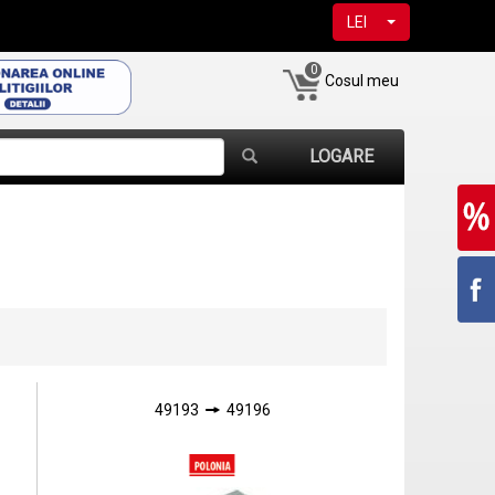
LEI
0
Cosul meu
LOGARE
49193
49196