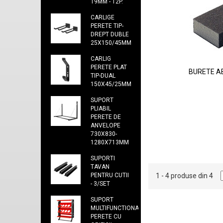
19MM - 12P.
CARLIGE
PERETE TIP-
DREPT DUBLE
25X150/45MM
CARLIG
PERETE PLAT
BURETE A
TIP-DUAL
150X45/25MM
SUPORT
PLIABIL
PERETE DE
ANVELOPE
730X830-
1280X713MM
SUPORTI
TAVAN
1 - 4 produse din 4
PENTRU CUTII
- 3/SET
SUPORT
MULTIFUNCTIONAL
PERETE CU