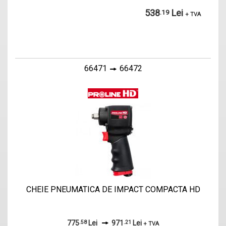
538
Lei
.19
+ TVA
66471
66472
CHEIE PNEUMATICA DE IMPACT COMPACTA HD
775
.58
Lei
971
.21
Lei
+ TVA