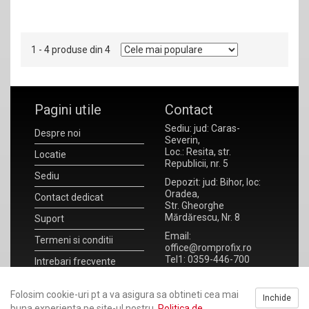
1 - 4 produse din 4
Pagini utile
Contact
Sediu: jud: Caras-
Despre noi
Severin,
Loc.: Resita, str.
Locatie
Republicii, nr. 5
Sediu
Depozit: jud: Bihor, loc:
Oradea,
Contact dedicat
Str. Gheorghe
Mărdărescu, Nr. 8
Suport
Email:
Termeni si conditii
office@romprofix.ro
Tel1: 0359-446-700
Intrebari frecvente
Tel2: 0359-446-701
Noutati
Fax : 0359-172-930
Folosim cookie-uri pt a va asigura sa obtineti cea mai
Inchide
ANPC
RO 20923302
buna experienta pe site-ul nostru.
Politica de