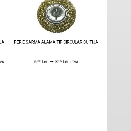
IJA
PERIE SARMA ALAMA TIP CIRCULAR CU TIJA
6
.30
Lei
8
.55
Lei
TVA
+ TVA