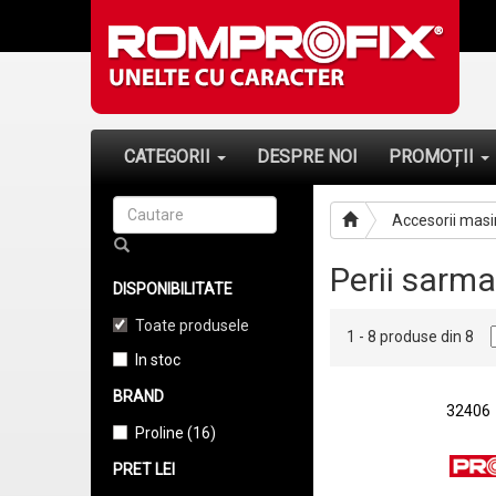
CATEGORII
DESPRE NOI
PROMOȚII
Accesorii masi
Perii sarma
DISPONIBILITATE
Toate produsele
1 - 8 produse din 8
In stoc
BRAND
32406
Proline (16)
PRET LEI