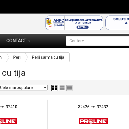
CONTACT
ni
Perii
Perii sarma cu tija
 cu tija
32410
32426
32432