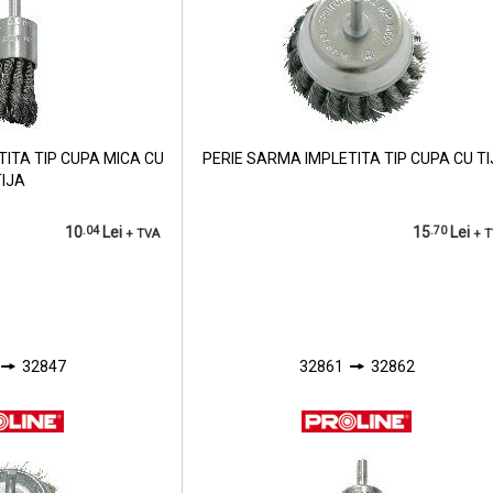
TITA TIP CUPA MICA CU
PERIE SARMA IMPLETITA TIP CUPA CU T
TIJA
10
.04
Lei
15
.70
Lei
+ TVA
+ 
32847
32861
32862