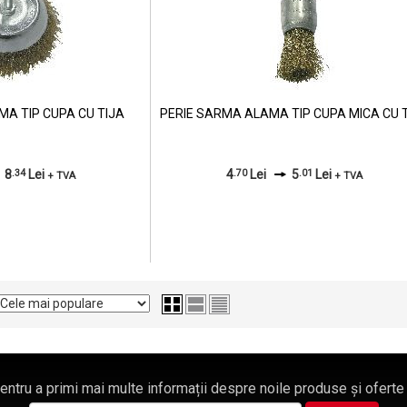
MA TIP CUPA CU TIJA
PERIE SARMA ALAMA TIP CUPA MICA CU 
8
.34
Lei
4
.70
Lei
5
.01
Lei
+ TVA
+ TVA
pentru a primi mai multe informații despre noile produse și oferte