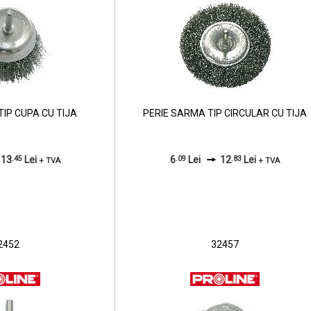
TIP CUPA CU TIJA
PERIE SARMA TIP CIRCULAR CU TIJA
13
.45
Lei
6
.09
Lei
12
.83
Lei
+ TVA
+ TVA
2452
32457