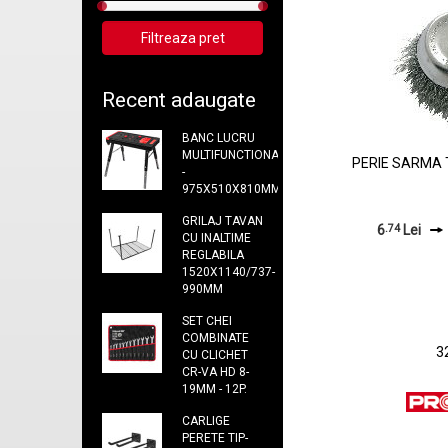
Recent adaugate
BANC LUCRU
MULTIFUNCTIONAL
PERIE SARMA 
-
975X510X810MM
GRILAJ TAVAN
6
.74
Lei
CU INALTIME
REGLABILA
1520X1140/737-
990MM
SET CHEI
COMBINATE
3
CU CLICHET
CR-VA HD 8-
19MM - 12P.
CARLIGE
PERETE TIP-