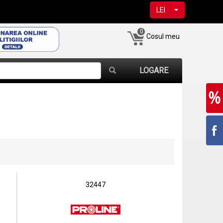
LEI
0
Cosul meu
LOGARE
32447