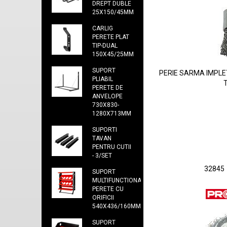
DREPT DUBLE
25X150/45MM
CARLIG
PERETE PLAT
TIP-DUAL
150X45/25MM
SUPORT
PERIE SARMA IMPLE
PLIABIL
PERETE DE
ANVELOPE
730X830-
1280X713MM
SUPORTI
TAVAN
PENTRU CUTII
- 3/SET
32845
SUPORT
MULTIFUNCTIONAL
PERETE CU
ORIFICII
540X436/160MM
SUPORT