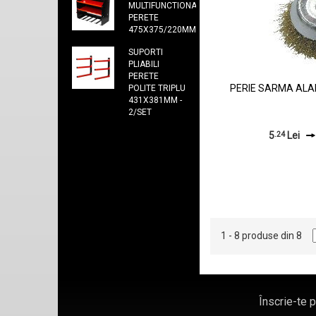
MULTIFUNCTIONAL
PERETE
475X375/220MM
SUPORTI
PLIABILI
PERETE
PERIE SARMA ALA
POLITE TRIPLU
431X381MM -
2/SET
5
.24
Lei
1 - 8 produse din 8
Înscrie-te 