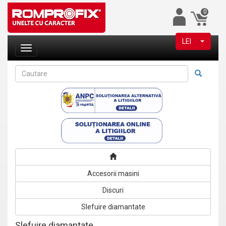
0
LEI
Accesorii masini
Discuri
Slefuire diamantate
Slefuire diamantate