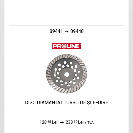
89441
89448
DISC DIAMANTAT TURBO DE ŞLEFUIRE
128
.65
Lei
238
.70
Lei
+ TVA