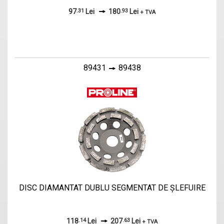
97
.31
Lei
180
.93
Lei
+ TVA
89431
89438
DISC DIAMANTAT DUBLU SEGMENTAT DE ŞLEFUIRE
118
.14
Lei
207
.63
Lei
+ TVA