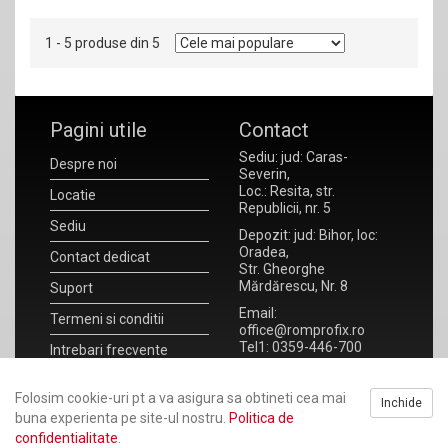
1 - 5 produse din 5
Pagini utile
Contact
Sediu: jud: Caras-
Despre noi
Severin,
Loc.: Resita, str.
Locatie
Republicii, nr. 5
Sediu
Depozit: jud: Bihor, loc:
Oradea,
Contact dedicat
Str. Gheorghe
Mărdărescu, Nr. 8
Suport
Email:
Termeni si conditii
office@romprofix.ro
Tel1: 0359-446-700
Intrebari frecvente
Tel2: 0359-446-701
Noutati
Fax : 0359-172-930
Folosim cookie-uri pt a va asigura sa obtineti cea mai
Inchide
ANPC
RO 20923302
buna experienta pe site-ul nostru.
Politica de
J11/108/2007
confidentialitate
.
Formular de retragere