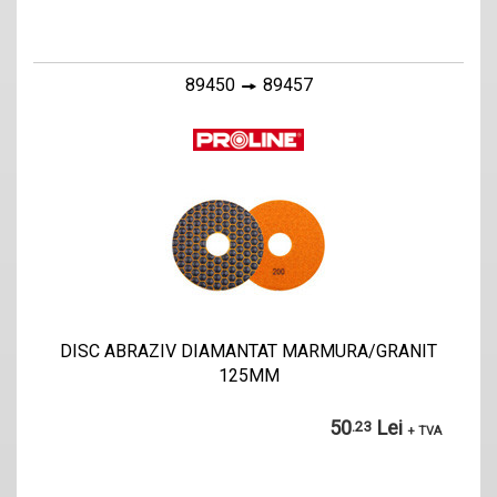
89450
89457
DISC ABRAZIV DIAMANTAT MARMURA/GRANIT
125MM
50
Lei
.23
+ TVA