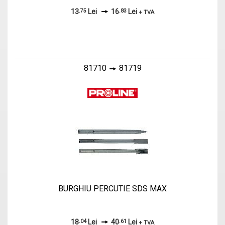
13
.75
Lei
16
.83
Lei
+ TVA
81710
81719
BURGHIU PERCUTIE SDS MAX
18
.04
Lei
40
.61
Lei
+ TVA