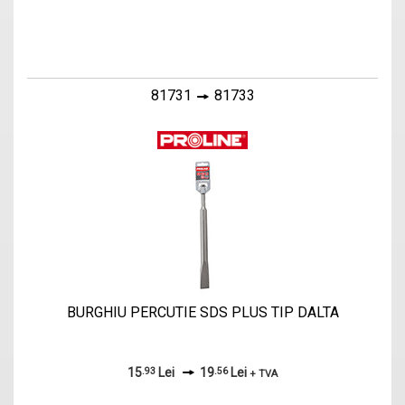
81731
81733
BURGHIU PERCUTIE SDS PLUS TIP DALTA
15
.93
Lei
19
.56
Lei
+ TVA