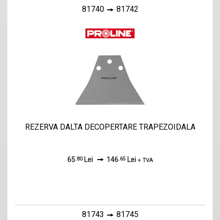
81740
81742
REZERVA DALTA DECOPERTARE TRAPEZOIDALA
65
.80
Lei
146
.65
Lei
+ TVA
81743
81745