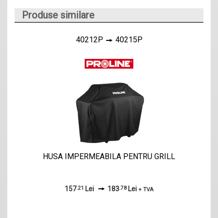
Produse similare
40212P
40215P
HUSA IMPERMEABILA PENTRU GRILL
157
.21
Lei
183
.78
Lei
+ TVA