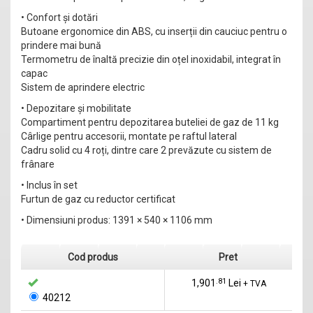
• Confort și dotări
Butoane ergonomice din ABS, cu inserții din cauciuc pentru o
prindere mai bună
Termometru de înaltă precizie din oțel inoxidabil, integrat în
capac
Sistem de aprindere electric
• Depozitare și mobilitate
Compartiment pentru depozitarea buteliei de gaz de 11 kg
Cârlige pentru accesorii, montate pe raftul lateral
Cadru solid cu 4 roți, dintre care 2 prevăzute cu sistem de
frânare
• Inclus în set
Furtun de gaz cu reductor certificat
• Dimensiuni produs: 1391 × 540 × 1106 mm
Cod produs
Pret
1,901
.81
Lei
+ TVA
40212