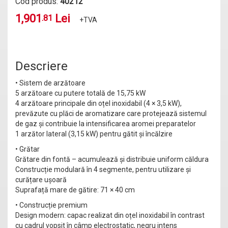
Cod produs:
40212
1,901
Lei
.81
+TVA
Descriere
• Sistem de arzătoare
5 arzătoare cu putere totală de 15,75 kW
4 arzătoare principale din oțel inoxidabil (4 × 3,5 kW),
prevăzute cu plăci de aromatizare care protejează sistemul
de gaz și contribuie la intensificarea aromei preparatelor
1 arzător lateral (3,15 kW) pentru gătit și încălzire
• Grătar
Grătare din fontă – acumulează și distribuie uniform căldura
Construcție modulară în 4 segmente, pentru utilizare și
curățare ușoară
Suprafață mare de gătire: 71 × 40 cm
• Construcție premium
Design modern: capac realizat din oțel inoxidabil în contrast
cu cadrul vopsit în câmp electrostatic, negru intens