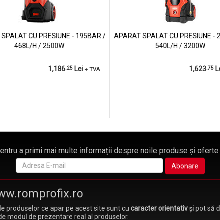
SPALAT CU PRESIUNE - 195BAR /
APARAT SPALAT CU PRESIUNE - 
468L/H / 2500W
540L/H / 3200W
1,186
.25
Lei
1,623
.75
L
+ TVA
pentru a primi mai multe informații despre noile produse și oferte
ww.romprofix.ro
e produselor ce apar pe acest site sunt cu
caracter orientativ
și pot să 
de modul de prezentare real al produselor.