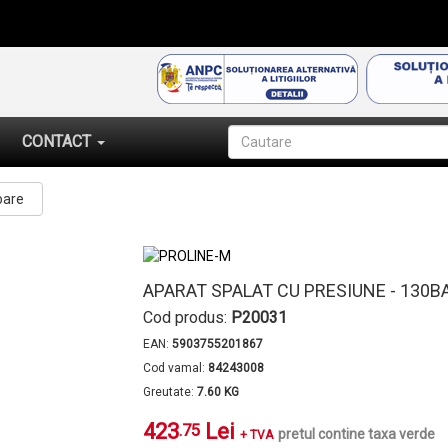
CONTACT
oare
APARAT SPALAT CU PRESIUNE - 130BA
Cod produs:
P20031
EAN:
5903755201867
Cod vamal:
84243008
Greutate:
7.60 KG
423
Lei
.75
pretul contine taxa verde
+ TVA