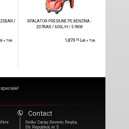
225BAR /
SPALATOR PRESIUNE PE BENZINA -
207BAR / 600L/H / 5.9KW
ei
1,873
.75
Lei
+ TVA
+ TVA
 speciale!
Contact
difere
Sediu: Caraș-Severin, Reșița,
Str. Republicii, nr. 5