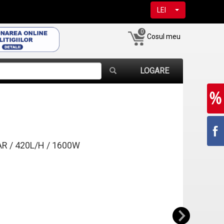
LEI
0
Cosul meu
LOGARE
R / 420L/H / 1600W