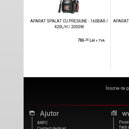
APARAT SPALAT CU PRESIUNE - 160BAR /
APARAT 
420L/H / 2000W
786
.25
Lei
+ TVA
Înscrie-te 
Ajutor
w
Pozel
ANPC
față 
Contact dedicat