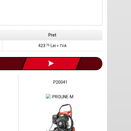
Pret
423
.75
Lei
+ TVA
P20041