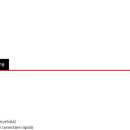
re
i jetului)
de conectare rapidă