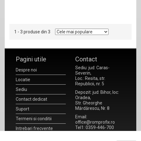
1 - 3 produse din 3
Pagini utile
Contact
Sediu: jud: Caras-
Despre noi
Severin,
Loc.: Resita, str.
Locatie
Republicii, nr. 5
Sediu
Depozit: jud: Bihor, loc:
Oradea,
Contact dedicat
Str. Gheorghe
Mărdărescu, Nr. 8
Suport
Email:
Termeni si conditii
office@romprofix.ro
Tel1: 0359-446-700
Intrebari frecvente
Tel2: 0359-446-701
Noutati
Fax : 0359-172-930