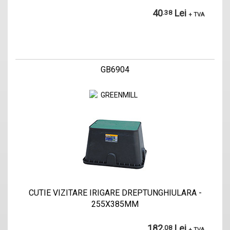
40
Lei
.38
+ TVA
GB6904
CUTIE VIZITARE IRIGARE DREPTUNGHIULARA -
255X385MM
182
Lei
.08
+ TVA